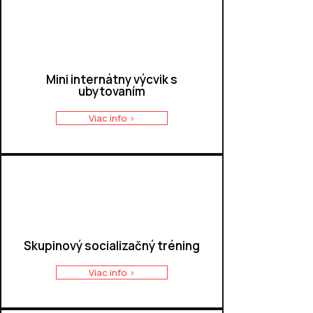
Mini internátny výcvik s
Jednorazová konzultácia
ubytovaním
Viac info >
Viac info >
Skupinový socializačný tréning
Viac info >