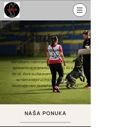
SLUŽBY
Vyberte si typ výcviku podľa veku, povahy a
potrieb vášho psa. Pomáhame so
šteniatkami, rodinnými psami, problémovým
správaním aj prípravou na skúšky. Ak si nie
ste istí, ktorá služba je pre vás vhodná, ozvite
sa nám a odporučíme najlepší postup.
Neváhajte nám zavolať alebo napísať teraz.
NAŠA PONUKA