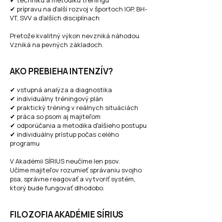
✔ techniku a metodiku tréningu
✔ prípravu na ďalší rozvoj v športoch IGP, BH-
VT, SVV a ďalších disciplínach
Pretože kvalitný výkon nevzniká náhodou.
Vzniká na pevných základoch.
AKO PREBIEHA INTENZÍV?
✔ vstupná analýza a diagnostika
✔ individuálny tréningový plán
✔ praktický tréning v reálnych situáciách
✔ práca so psom aj majiteľom
✔ odporúčania a metodika ďalšieho postupu
✔ individuálny prístup počas celého
programu
V Akadémii SÍRIUS neučíme len psov.
Učíme majiteľov rozumieť správaniu svojho
psa, správne reagovať a vytvoriť systém,
ktorý bude fungovať dlhodobo.
FILOZOFIA AKADÉMIE SÍRIUS