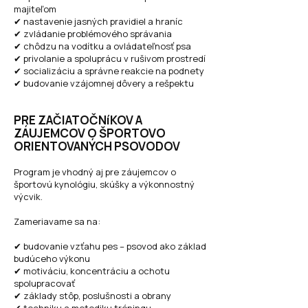
majiteľom
✔ nastavenie jasných pravidiel a hraníc
✔ zvládanie problémového správania
✔ chôdzu na vodítku a ovládateľnosť psa
✔ privolanie a spoluprácu v rušivom prostredí
✔ socializáciu a správne reakcie na podnety
✔ budovanie vzájomnej dôvery a rešpektu
PRE ZAČIATOČNíKOV A
ZÁUJEMCOV O ŠPORTOVO
ORIENTOVANÝCH PSOVODOV
Program je vhodný aj pre záujemcov o
športovú kynológiu, skúšky a výkonnostný
výcvik.
Zameriavame sa na:
✔ budovanie vzťahu pes – psovod ako základ
budúceho výkonu
✔ motiváciu, koncentráciu a ochotu
spolupracovať
✔ základy stôp, poslušnosti a obrany