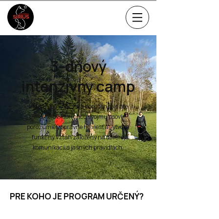
3-dňový
intenzívny camp
Individuálny výcvik a poradenstvo pre
majiteľov, ktorí chcú svojmu psovi
porozumieť, správne ho viesť a vytvoriť
funkčný vzťah založený na dôvere,
komunikácii a jasných pravidlách.
PRE KOHO JE PROGRAM URČENÝ?