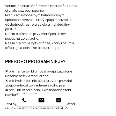
Veríme, že skutočná zmena neprichádza cez
silu, ale cez pochopenie.
Pracujeme moderným balansovaným
spôsobom výcviku, ktorý spája motiváciu,
dôslednosť, jasné pravidlá a individuálny
prístup.
Naším cieľom nie je vytvoriť psa, ktorý
poslúcha zo strachu.
Naším cieľom je vytvoriť psa, ktorý rozumie,
dôveruje a ochotne spolupracuje.
PRE KOHO PROGRAM NIE JE?
✖ pre majiteľov, ktorí očakávajú zázračné
riešenie bez vlastnej práce
✖ pre tých, ktorí nie sú pripravení prevziať
zodpovednosť za vedenie svojho psa
✖ pre ľudí, ktorí hľadajú krátkodobý efekt
namiesto dlhodobého výsledku
Tento program je určený pre majiteľov, ktorí
chcú na vzťahu so svojím psom skutočne
pracovať.