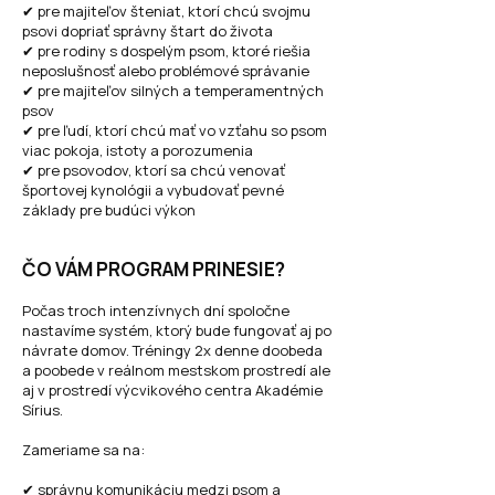
✔ pre majiteľov šteniat, ktorí chcú svojmu
psovi dopriať správny štart do života
✔ pre rodiny s dospelým psom, ktoré riešia
neposlušnosť alebo problémové správanie
✔ pre majiteľov silných a temperamentných
psov
✔ pre ľudí, ktorí chcú mať vo vzťahu so psom
viac pokoja, istoty a porozumenia
✔ pre psovodov, ktorí sa chcú venovať
športovej kynológii a vybudovať pevné
základy pre budúci výkon
ČO VÁM PROGRAM PRINESIE?
Počas troch intenzívnych dní spoločne
nastavíme systém, ktorý bude fungovať aj po
návrate domov. Tréningy 2x denne doobeda
a poobede v reálnom mestskom prostredí ale
aj v prostredí výcvikového centra Akadémie
Sírius.
Zameriame sa na:
✔ správnu komunikáciu medzi psom a