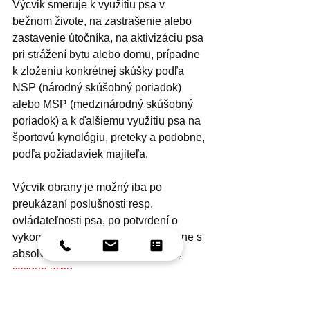
Výcvik smeruje k využitiu psa v 
bežnom živote, na zastrašenie alebo 
zastavenie útočníka, na aktivizáciu psa 
pri strážení bytu alebo domu, prípadne 
k zloženiu konkrétnej skúšky podľa 
NSP (národný skúšobný poriadok) 
alebo MSP (medzinárodný skúšobný 
poriadok) a k ďalšiemu využitiu psa na 
športovú kynológiu, preteky a podobne, 
podľa požiadaviek majiteľa.
Výcvik obrany je možný iba po 
preukázaní poslušnosti resp. 
ovládateľnosti psa, po potvrdení o 
vykonanej skúške, prípadne súčasne s 
absolvovaním výcviku poslušnosti.
казино игри
Výcvik psov - Akadémia Sírius 0905 